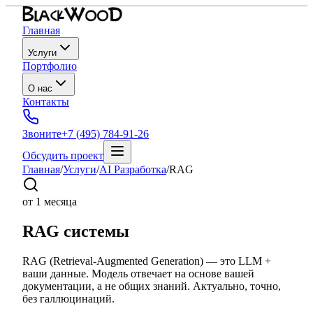
Главная
Услуги
Портфолио
О нас
Контакты
Звоните
+7 (495) 784-91-26
Обсудить проект
Главная
/
Услуги
/
AI Разработка
/
RAG
от 1 месяца
RAG системы
RAG (Retrieval-Augmented Generation) — это LLM +
ваши данные. Модель отвечает на основе вашей
документации, а не общих знаний. Актуально, точно,
без галлюцинаций.