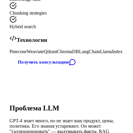
Chunking strategies
Hybrid search
Технологии
Pinecone
Weaviate
Qdrant
ChromaDB
LangChain
LlamaIndex
Получить консультацию
Проблема LLM
GPT-4 знает много, но не знает ваш продукт, цены,
политики. Его знания устаревают. Он может
"галлюцинировать" — выдумывать факты. RAG