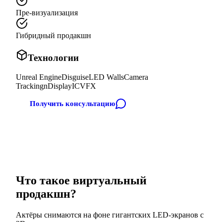
Пре-визуализация
Гибридный продакшн
Технологии
Unreal Engine
Disguise
LED Walls
Camera
Tracking
nDisplay
ICVFX
Получить консультацию
Что такое виртуальный
продакшн?
Актёры снимаются на фоне гигантских LED-экранов с