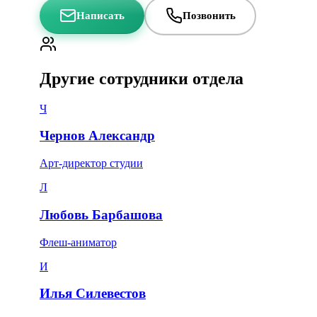
Написать
Позвонить
Другие сотрудники отдела
Ч
Чернов Александр
Арт-директор студии
Л
Любовь Барбашова
Флеш-аниматор
И
Илья Силевестов