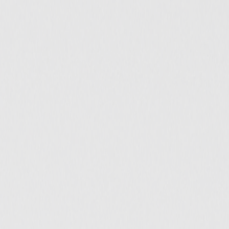
IT и Программирование
QA и Тестирование
AI Разработка
Компания
О компании
Команда
Блог
Лаборатория
Портфолио
Контакты
Контакты
Телефон
+7 (495) 784-91-26