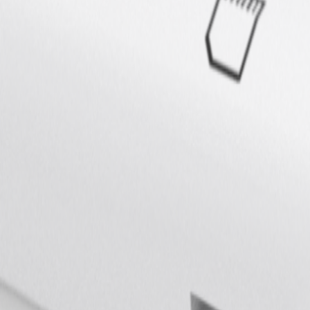
Увеличить
О проекте
iKids - финальная версия промышленного дизайна.
Комплексная разработка дизайна детских товаров.
Галерея
Предыдущий
Ника Арт Строй
Все проекты
Следующий
Гепатитис.ру