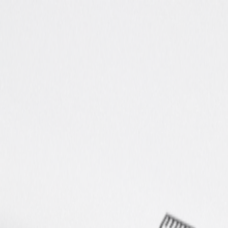
Главная
Услуги
Портфолио
О нас
Контакты
Звоните
+7 (495) 784-91-26
Обсудить проект
Назад к портфолио
Промышленный дизайн
iKids
Финальная версия промышленного дизайна iKids.
2013
Промышленный дизайн
Детские товары
3D