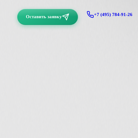
+7 (495) 784-91-26
Оставить заявку
Digital-агентство полного цикла с
2006
года. Создаём со
te
vk
be
dr
Услуги
Разработка сайтов
Дизайн
Мобильные приложения
3D и Анимация
Маркетинг
Поддержка
Администрирование