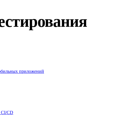
тестирования
мобильных приложений
я CI/CD